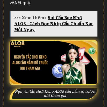
về kết quả.
>>> Xem thêm:
Soi Cầu Bạc Nhớ
ALO8 - Cách Đọc Nhịp Cầu Chuẩn Xác
Mỗi Ngày
Nguyên tắc chơi Keno ALO8 cần nắm rõ trước
khi tham gia