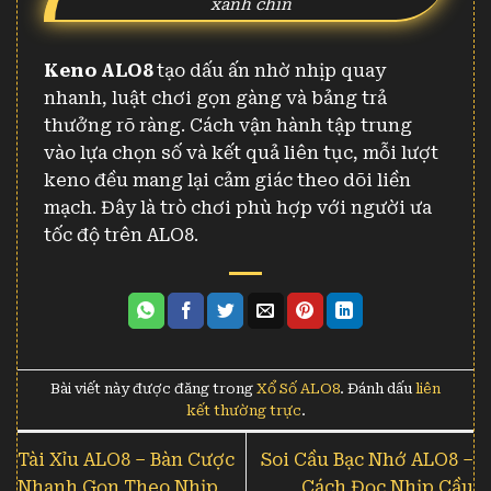
xanh chín
Keno ALO8
tạo dấu ấn nhờ nhịp quay
nhanh, luật chơi gọn gàng và bảng trả
thưởng rõ ràng. Cách vận hành tập trung
vào lựa chọn số và kết quả liên tục, mỗi lượt
keno đều mang lại cảm giác theo dõi liền
mạch. Đây là trò chơi phù hợp với người ưa
tốc độ trên ALO8.
Bài viết này được đăng trong
Xổ Số ALO8
. Đánh dấu
liên
kết thường trực
.
Tài Xỉu ALO8 – Bàn Cược
Soi Cầu Bạc Nhớ ALO8 –
Nhanh Gọn Theo Nhịp
Cách Đọc Nhịp Cầu