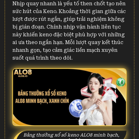
Nhịp quay nhanh là yếu tố then chốt tạo nên
sức hút của Keno. Khoảng thời gian giữa các
lượt được rút ngắn, giúp trải nghiệm không
bị gián đoạn.
Chính nhịp vận hành liên tục
này khiến keno đặc biệt phù hợp với những
ai ưa theo ngắn hạn. Mỗi lượt quay kết thúc
nhanh gọn, tạo cảm giác liền mạch xuyên
suốt quá trình theo dõi.
Bảng thưởng xổ số keno ALO8 minh bạch,