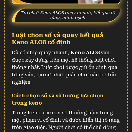
Trò chơi Keno ALO8 quay nhanh, kết quả rõ
ràng, minh bạch
Luật chọn số và quay kết quả
Keno ALO8 cố định
Dù có nhịp quay nhanh,
Keno ALO8
vẫn
được xây dựng trên một hệ thống luật chơi
thống nhất. Luật chơi được giữ ổn định qua
từng ván, tạo sự nhất quán cho toàn bộ trải
nghiệm.
Cách chọn số và số lượng lựa chọn
trong keno
Trong Keno, các con số thường nằm trong
một phạm vi cố định và được hiển thị rõ ràng
trên giao diện. Người chơi có thể chủ động