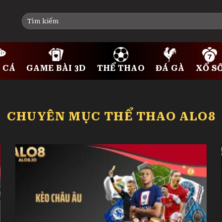
 CÁ
GAME BÀI 3D
THỂ THAO
ĐÁ GÀ
XỔ S
CHUYÊN MỤC
THỂ THAO ALO8