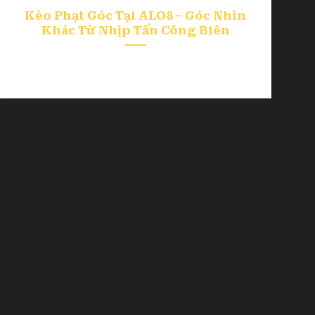
Kèo Phạt Góc Tại ALO8 – Góc Nhìn
Khác Từ Nhịp Tấn Công Biên
Kèo phạt góc là lựa chọn quen thuộc với người
theo dõi thế trận thay...