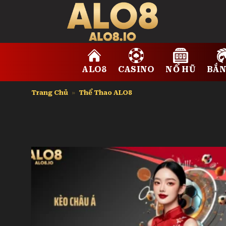
Bỏ
qua
nội
dung
ALO8
CASINO
NỔ HŨ
BẮN
Trang Chủ
»
Thể Thao ALO8