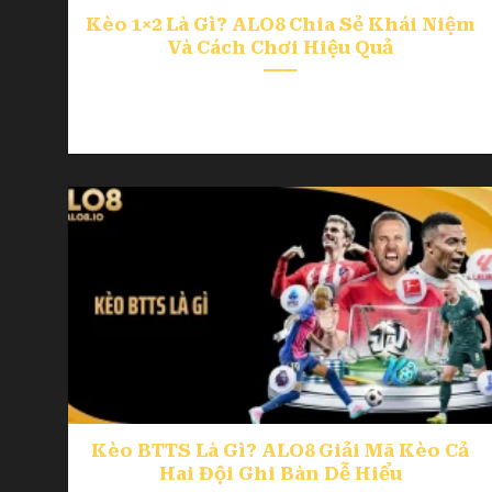
Kèo 1×2 Là Gì? ALO8 Chia Sẻ Khái Niệm
Và Cách Chơi Hiệu Quả
Kèo 1×2 là gì? Alo8 io sẽ giải thích cách hội viên
dự đoán kết...
Kèo BTTS Là Gì? ALO8 Giải Mã Kèo Cả
Hai Đội Ghi Bàn Dễ Hiểu