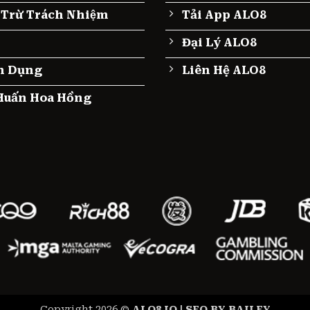
 Trừ Trách Nhiệm
Tải App ALO8
Đại Lý ALO8
n Dụng
Liên Hệ ALO8
uấn Hoa Hồng
Copyright 2026 ©
ALO8 IO | SEO BY BAILEY