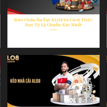
Kèo Châu Âu Tại ALO8 Và Cách Thức
Đọc Tỷ Lệ Chuẩn Xác Nhất
Kèo châu Âu là một hình thức cá cược bóng đá
được nhiều người chơi...