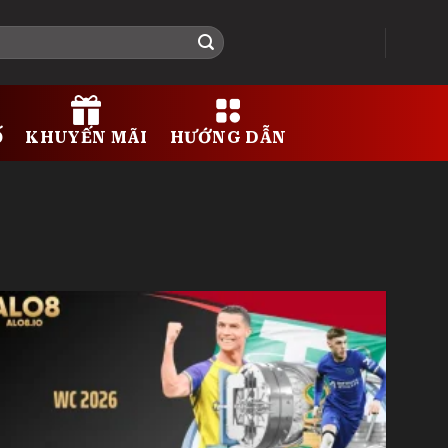
Ố
KHUYẾN MÃI
HƯỚNG DẪN