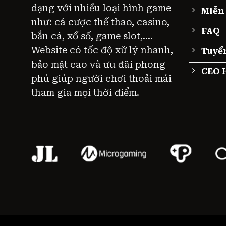
dạng với nhiều loại hình game
Miễn
như: cá cược thể thao, casino,
FAQ
bắn cá, xổ số, game slot,....
Website có tốc độ xử lý nhanh,
Tuyể
bảo mật cao và ưu đãi phong
CEO H
phú giúp người chơi thoải mái
tham gia mọi thời điểm.